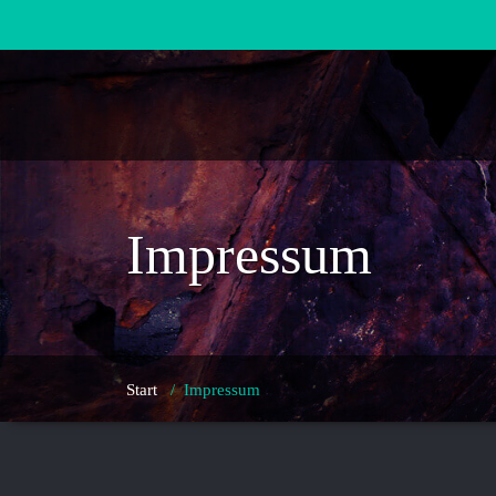
Zum
Inhalt
springen
Impressum
Start
/
Impressum